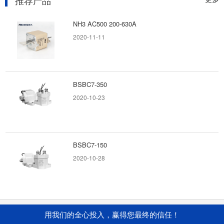
推荐产品
电磁继电器和...
2020-06-22
NH3 AC500 200-630A
固态继电器在生活的各个方面都被...
2020-11-11
固态继电器是一种无触点电子开关，由分立元器
件、膜固定电阻网络和芯片，采用混合工艺组装
来实现控制回...
2020-06-22
BSBC7-350
2020-10-23
智能家居常见的传感器有哪些，具...
随着科技发展，5G时代的到来，智能家居，万
物互联的概念已经深入到人们的日常生活中，智
能门锁，智能家...
BSBC7-150
2020-06-22
2020-10-28
如何选择合适的惯性传感器？
通常情况下，惯性传感器可以分为以下三个性能
类别。1、航海级和导航级惯导系统：大型、准
UKJ-2.5
确且昂贵航海级...
用我们的全心投入，赢得您最终的信任！
2020-08-27
2020-06-22