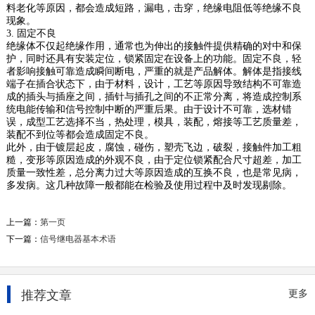
料老化等原因，都会造成短路，漏电，击穿，绝缘电阻低等绝缘不良
现象。
3. 固定不良
绝缘体不仅起绝缘作用，通常也为伸出的接触件提供精确的对中和保
护，同时还具有安装定位，锁紧固定在设备上的功能。固定不良，轻
继电器的工作特性
者影响接触可靠造成瞬间断电，严重的就是产品解体。解体是指接线
端子在插合状态下，由于材料，设计，工艺等原因导致结构不可靠造
1、额定工作电压继电器正常工作时线圈所需要
成的插头与插座之间，插针与插孔之间的不正常分离，将造成控制系
的电压。根据继电器的型号不同，可以是交流电
统电能传输和信号控制中断的严重后果。由于设计不可靠，选材错
压，也可以是直...
误，成型工艺选择不当，热处理，模具，装配，熔接等工艺质量差，
2020-06-22
装配不到位等都会造成固定不良。
此外，由于镀层起皮，腐蚀，碰伤，塑壳飞边，破裂，接触件加工粗
糙，变形等原因造成的外观不良，由于定位锁紧配合尺寸超差，加工
接线端子介绍
质量一致性差，总分离力过大等原因造成的互换不良，也是常见病，
接线端子就是用于实现电气连接的一种配件产
多发病。这几种故障一般都能在检验及使用过程中及时发现剔除。
品，工业上划分为连接器的范畴。 随着工业自动
化程...
上一篇：
第一页
2020-09-11
下一篇：
信号继电器基本术语
怎么使用微型大功率继电器?小型...
功率继电器是一种在输入量（或激励量）满足某
推荐文章
更多
些规定的条件时，能在一个或多个电器输出电路
中产生跃变的...