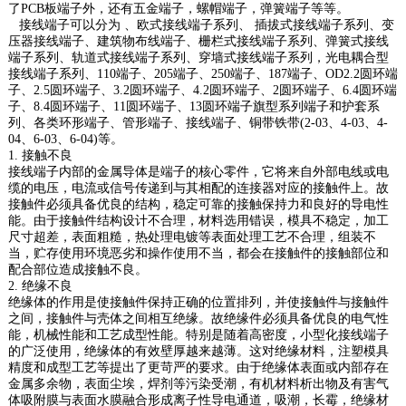
了PCB板端子外，还有五金端子，螺帽端子，弹簧端子等等。
接线端子可以分为 、欧式接线端子系列、 插拔式接线端子系列、变
压器接线端子、建筑物布线端子、栅栏式接线端子系列、弹簧式接线
端子系列、轨道式接线端子系列、穿墙式接线端子系列，光电耦合型
接线端子系列、110端子、205端子、250端子、187端子、OD2.2圆环端
子、2.5圆环端子、3.2圆环端子、4.2圆环端子、2圆环端子、6.4圆环端
子、8.4圆环端子、11圆环端子、13圆环端子旗型系列端子和护套系
列、各类环形端子、管形端子、接线端子、铜带铁带(2-03、4-03、4-
04、6-03、6-04)等。
1. 接触不良
接线端子内部的金属导体是端子的核心零件，它将来自外部电线或电
缆的电压，电流或信号传递到与其相配的连接器对应的接触件上。故
接触件必须具备优良的结构，稳定可靠的接触保持力和良好的导电性
能。由于接触件结构设计不合理，材料选用错误，模具不稳定，加工
尺寸超差，表面粗糙，热处理电镀等表面处理工艺不合理，组装不
当，贮存使用环境恶劣和操作使用不当，都会在接触件的接触部位和
配合部位造成接触不良。
2. 绝缘不良
绝缘体的作用是使接触件保持正确的位置排列，并使接触件与接触件
之间，接触件与壳体之间相互绝缘。故绝缘件必须具备优良的电气性
能，机械性能和工艺成型性能。特别是随着高密度，小型化接线端子
的广泛使用，绝缘体的有效壁厚越来越薄。这对绝缘材料，注塑模具
精度和成型工艺等提出了更苛严的要求。由于绝缘体表面或内部存在
金属多余物，表面尘埃，焊剂等污染受潮，有机材料析出物及有害气
体吸附膜与表面水膜融合形成离子性导电通道，吸潮，长霉，绝缘材