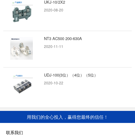
UKJ-10/2X2
2020-08-20
信号继电器基本术语
1.动接点：随同继电器衔铁（翼板）一起动作的
接点。2.前接点（动合接点）：继电器衔铁（翼
板）吸合时与...
2020-06-22
NT3 AC500 200-630A
2020-11-11
信号继电器的分类
继电器类型繁多，信号继电器种类也不少，可按
不同方式分类。（一）按动作原理分类，可分为
电磁继电器和...
UDJ-100(3位）（4位）（5位）
2020-06-22
2020-10-22
继电器的工作特性
1、额定工作电压继电器正常工作时线圈所需要
this test!
的电压。根据继电器的型号不同，可以是交流电
用我们的全心投入，赢得您最终的信任！
this test!
压，也可以是直...
2020-08-20
2020-06-22
联系我们